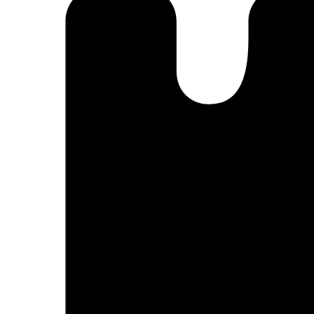
nce
mots