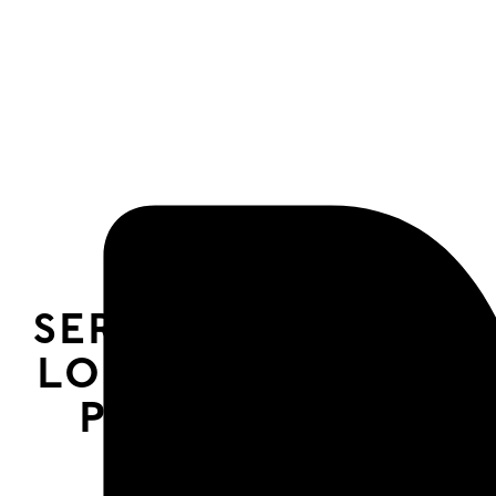
entre
le
Service Local
→
LOIN C’EST PETIT,
PROCHE C’EST
GRAND !