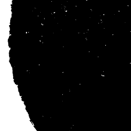
PNE
01