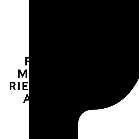
et les
uenem
image
Florence de
Mecquenem
→
RIEN D’ORDINAIRE
AU SOMMAIRE