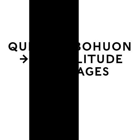
et
Quentin Bohuon
ire
→ LA SOLITUDE
DES IMAGES
leurs
in