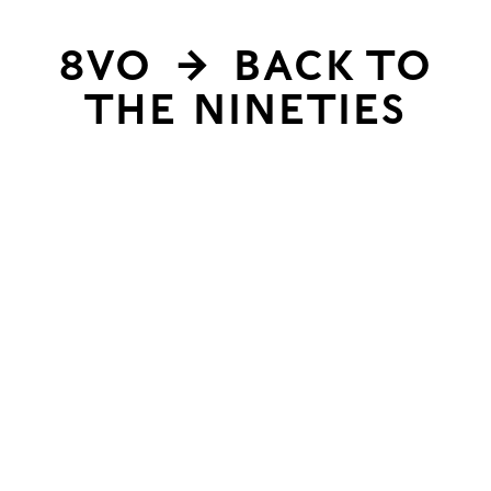
8vo
→ BACK TO
e
THE NINETIES
empre