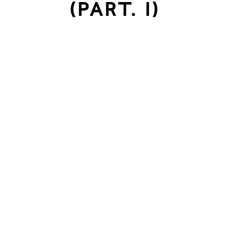
espac
(PART. I)
ouver
r